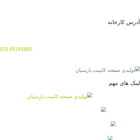
ایمیل شرکت : info@pwig.ir
آدرس کارخانه
تهران
–
صفادشت
–
بی‌بی سکینه – امیرآباد
تلفن دفتر کارخانه
:
65741665
021
لینک های مهم
صفحه کابینت
ورق های بین کابینتی
ورق های ام دی اف سفید
ورق های ام دی اف خام