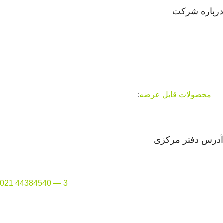
درباره شرکت
شرکت آرشا نماد پارسیان در سال 82 با تولید مواد اولیه صنایع چوب
فعالیت خود را آغاز نموده و از سال 84 با راه اندازی خط تولید صفحه
کابینت با ماشین آلات اروپایی و ترکیه ای و به کارگیری مواد اولیه
مرغوب فعالیت خود را وسعت بخشید و طی چند سال اخیر توانسته
سهم بزرگی در بازار تولید و صادرات بدست آورد
محصولات قابل عرضه
:
صفحه کابینت ایرانی و خارجی ، ام دی اف
سفید فایریک ، ام دی اف خام ایرانی و خارجی ، هایگلاس خام ، آف
کات و … می باشد.
آدرس دفتر مرکزی
تهران
–
منطقه 2
–
مرزداران – بین ایثار و آریافر – پلاک 154
تلفن دفتر:
3 —
44384540 021
ایمیل واحد فروش : Sales@pwig.ir