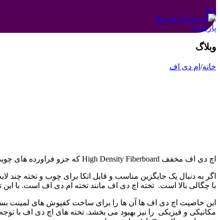
منو
وبلاگ
خانه
/
ام دی اف
اچ دی اف مخفف High Density Fiberboard که جزو فراورده های چوبی می باشد و نوعی تخته فیبر است با چگالی بالا که کاربردهای زیادی برای ساختن (مبل. تخت خواب.میز و ….) دارد.
با چگالی بالا است. تخته اچ دی اف مانند تخته ام دی اف است. با این تفاوت که بسیار
این خاصیت اچ دی اف ها آن ها را برای ساخت کفپوش های لمینت بس
مکانیکی و فیزیکی را نیز بهبود می بخشد. تخته های اچ دی اف با توجه