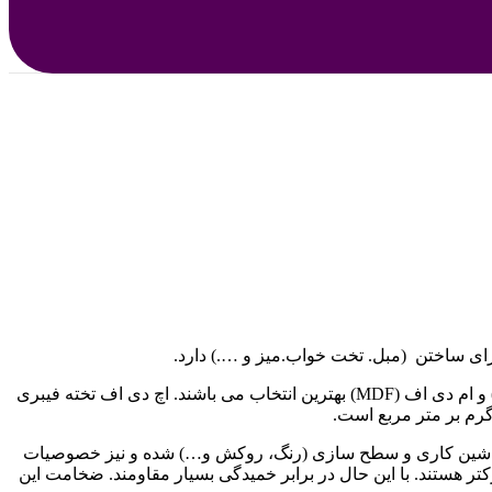
اگر به دنبال یک جایگزین مناسب و قابل اتکا برای چوب و تخته چند لایه می باشید ، تخته‌های ساخته شده از فیبر چوب مانند اچ دی اف (HDF) و ام دی اف (MDF) بهترین انتخاب می باشند. اچ دی اف تخته فیبری
ی ماشین کاری و سطح سازی (رنگ، روکش و…) شده و نیز خصوصیات
کتر هستند. با این حال در برابر خمیدگی بسیار مقاومند. ضخامت این