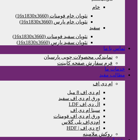
خام
نئوپان خام فومنات (16x1830x3660)
نئوپان خام پارس (16x1830x3660)
سفید
نئوپان سفید فومنات (16x1830x3660)
نئوپان سفید پارس (16x1830x3660)
تماس با ما
نمایندگی محصولات چوبی پارسیان
فرم سفارش صفحه کابینت
خدمات ما
مطالب مفید
ام دی اف
ام دی اف 8 میل
ورق ام دی اف سفید
ال دی اف LDF
سینا ام دی اف
ورق ام دی اف فومنات
ام‌دی‌اف پلی گلاس
اچ دی اف | HDF
روکش ملامینه
پشتیبانی