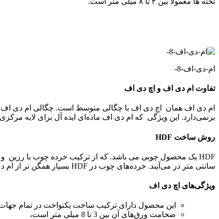
تخته ها معمولا بین ۳ تا ۸ میلی متر است.
ام-دی-اف-8-
تفاوت ام دی اف و اچ دی اف
برنمی‌دارد. این ویژگی که ام دی اف ماده‌ای ایده آل برای لایه مرک
روش ساخت
HDF
HDF یک محصول چوبی می باشد. که از ترکیب خرده چوب با رزین 
سانتی متر در می‌آیند. خرده‌های چوب در HDF بسیار همگن تر از ام دی اف و نئوپان هستند، که به همین خاطر چگالی بالاتری از آن‌ها، در حدود 900 کیلوگرم بر متر مکعب، دارد.
ویژگی‌های اچ دی اف
این محصول دارای ترکیب ساخت یکنواخت در تمام جهات ا
ضخامت ورق‌های آن بین 3 تا 8 میلی متر است،