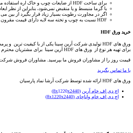
برای ساخت HDF از ضایعات چوب و خاک اره استفاده می‌شود می‌توان آن را دوستدار محیط زیست دانست.
با گرما منبسط و یا منقبض نمی‌شود، بنابراین از نظر ابعا
اگر در مجاورت رطوبت بسیار زیاد قرار بگیرد از بین می 
HDF نسبت به چوب و تخته سه لایه دارای قیمت مقرون به صرفه است اما بسیار گرانتر از ام دی اف هست.
خرید ورق
HDF
ورق های HDF تولیدی شرکت آرین سینا یکی از با کیفیت ترین و پرمصرف ترین ورق های در حال حاضر در بازار می باشند.
برای تهیه هر نوع از ورق های HDF آرین سینا برای مشتریان محترم بوجود آورده است.
قیمت روز را از مشاوران فروش ما بپرسید. مشاوران فروش شرکت
با ما تماس بگیرید
ورق های HDF ارائه شده توسط شرکت آرشا نماد پارسیان
اچ دی اف خام آرین
(
2440)
x
1220
8x
اچ دی اف خام واناچای (8x1220x2440)
شرکت سیمیا تدبیر آرین