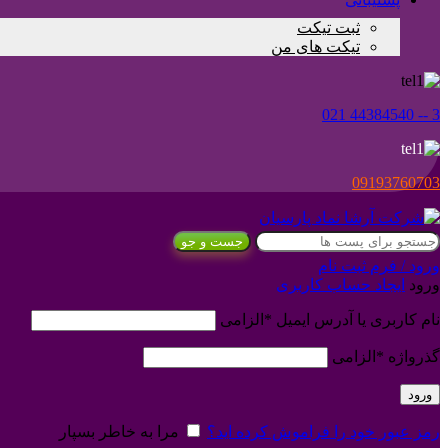
ثبت تیکت
تیکت های من
3 -- 44384540 021
09193760703
جست و جو
ورود / فرم ثبت نام
ورود
ایجاد حساب کاربری
نام کاربری یا آدرس ایمیل
*
الزامی
گذرواژه
*
الزامی
ورود
رمز عبور خود را فراموش کرده اید؟
مرا به خاطر بسپار