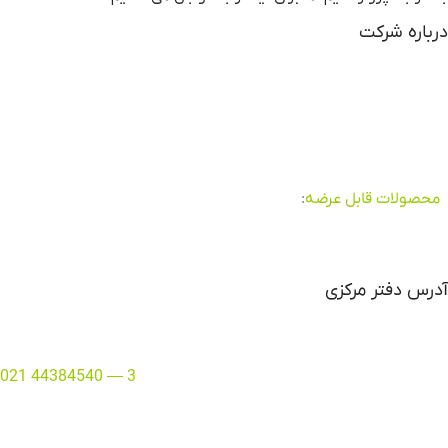
درباره شرکت
شرکت آرشا نماد پارسیان در سال 82 با تولید مواد اولیه صنایع چوب
فعالیت خود را آغاز نموده و از سال 84 با راه اندازی خط تولید صفحه
کابینت با ماشین آلات اروپایی و ترکیه ای و به کارگیری مواد اولیه
مرغوب فعالیت خود را وسعت بخشید و طی چند سال اخیر توانسته
سهم بزرگی در بازار تولید و صادرات بدست آورد
محصولات قابل عرضه
:
صفحه کابینت ایرانی و خارجی ، ام دی اف سفید
فایریک ، ام دی اف خام ایرانی و خارجی ، هایگلاس خام ، آف کات و …
می باشد.
آدرس دفتر مرکزی
تهران
–
منطقه 2
–
مرزداران – بین ایثار و آریافر – پلاک 154
تلفن دفتر:
3 —
44384540 021
ایمیل واحد فروش : Sales@pwig.ir