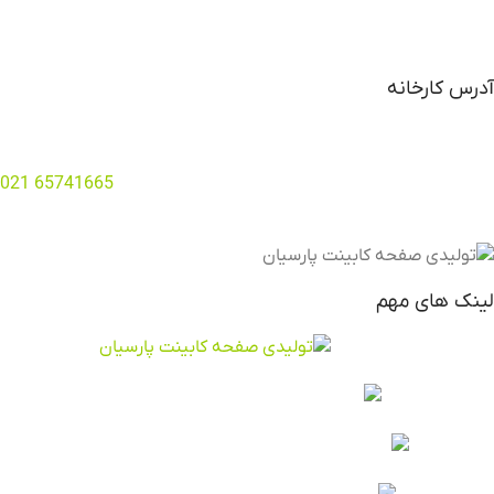
ایمیل شرکت : info@pwig.ir
آدرس کارخانه
تهران
–
صفادشت
–
بی‌بی سکینه – امیرآباد
تلفن دفتر کارخانه
:
65741665
021
لینک های مهم
صفحه کابینت
ورق های بین کابینتی
ورق های ام دی اف سفید