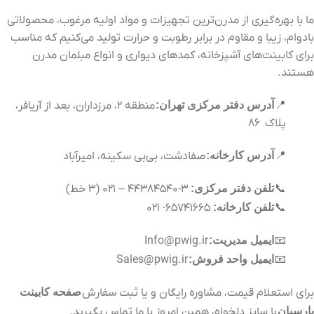
ما با بهره‌گیری از مدرن‌ترین تجهیزات و مواد اولیه مرغوب، محصولاتی
بادوام، زیبا و مقاوم در برابر رطوبت و حرارت تولید می‌کنیم که مناسب
برای کابینت‌های آشپزخانه، کمدهای دیواری و انواع مبلمان مدرن
هستند.
📍
آدرس دفتر مرکزی تهران:
منطقه ۲، مرزداران، بعد از آریافر،
پلاک
۶
۸
📍
آدرس کارخانه:
صفادشت، بی‌بی سکینه، امیرآباد
📞
تلفن دفتر مرکزی:
۳-۴۴۳۸۴۵۴۰ – ۰۲۱ (۳ خط)
📞
تلفن کارخانه:
۶۵۷۴۱۶۶۵- ۰۲۱
📧
ایمیل مدیریت:
Info@pwig.ir
📧
ایمیل واحد فروش:
Sales@pwig.ir
برای استعلام قیمت، مشاوره رایگان و یا ثبت سفارش
صفحه کابینت
پارسیان
با سایز دلخواه، همین امروز با ما تماس بگیرید.