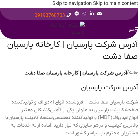
Skip to navigation
Skip to main content
09193760703
منو
آدرس شرکت پارسیان | کارخانه پارسیان
صفا دشت
خانه
/
آدرس شرکت پارسیان | کارخانه پارسیان صفا دشت
آدرس شرکت پارسیان
شرکت پارسیان صفا دشت – فروشنده انواع ام‌دی‌اف و تولیدکننده
صفحه کابینت پارسیان
به عنوان یکی از تأمین‌کنندگان معتبر
انواع
ام‌دی‌اف
(MDF) و تولیدکننده تخصصی
صفحه کابینت پارسیان
با
بالاترین کیفیت و در
هر سایزی که نیاز دارید
، آماده ارائه خدمات به
مشتریان محترم در سراسر کشور است.