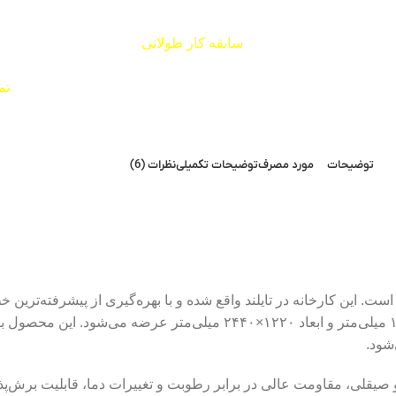
سابقه کار طولانی
و رضایت مشتریان مان راز
خام سفید و رنگی می باشد. ارائه انواع ص
توجه به سلیقه مشتری، هم اکنون منتظر
تم
توضیحات
مورد مصرف
توضیحات تکمیلی
نظرات (6)
ت. این کارخانه در تایلند واقع شده و با بهره‌گیری از پیشرفته‌ترین خ
و کیفیت فوق‌العاده تولید می‌کند. ورق ام‌دی‌اف پنل پلاس با ضخامت ۱۶ میلی‌متر و ا
شود.
قلی، مقاومت عالی در برابر رطوبت و تغییرات دما، قابلیت برش‌پذیر