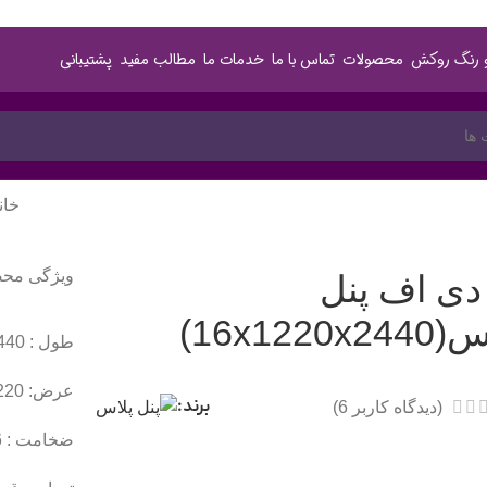
و رنگ روکش
محصولات
تماس با ما
خدمات ما
مطالب مفید
پشتیبانی
خان
ویژگی مح
دی اف پنل
16x1220x2)
طول : 2440 میلی متر
عرض: 1220 میلی متر
برند:
(دیدگاه کاربر
6
)
ضخامت : 16 میلی متر