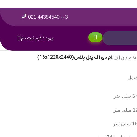
3 -- 44384540 021
ورود / فرم ثبت نام
ام دی اف پنل پلاس(16x1220x2440)
ه
/
ام دی اف
/
صول