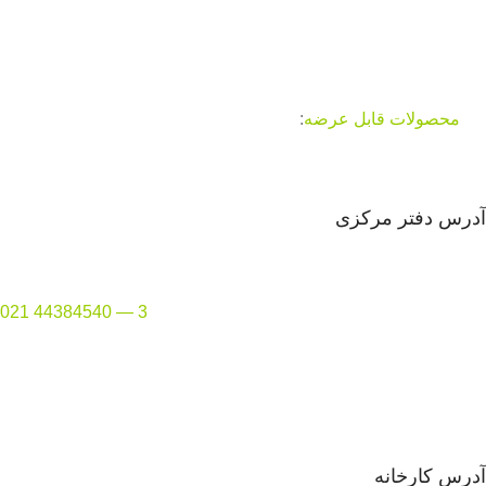
فعالیت خود را آغاز نموده و از سال 84 با راه اندازی خط تولید صفحه
کابینت با ماشین آلات اروپایی و ترکیه ای و به کارگیری مواد اولیه
مرغوب فعالیت خود را وسعت بخشید و طی چند سال اخیر توانسته
سهم بزرگی در بازار تولید و صادرات بدست آورد
محصولات قابل عرضه
:
صفحه کابینت ایرانی و خارجی ، ام دی اف
سفید فایریک ، ام دی اف خام ایرانی و خارجی ، هایگلاس خام ، آف
کات و … می باشد.
آدرس دفتر مرکزی
تهران
–
منطقه 2
–
مرزداران – بین ایثار و آریافر – پلاک 154
تلفن دفتر:
3 —
44384540 021
ایمیل واحد فروش : Sales@pwig.ir
ایمیل شرکت : info@pwig.ir
آدرس کارخانه