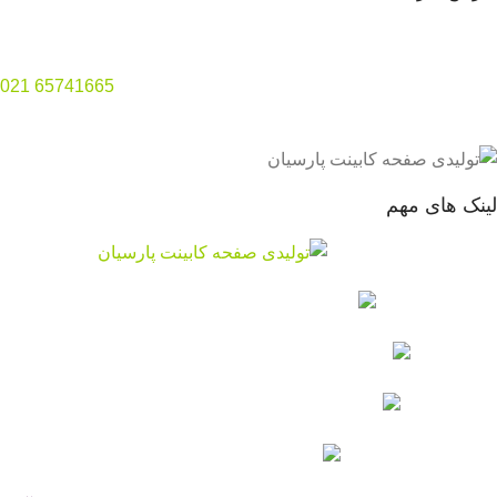
تهران
–
صفادشت
–
بی‌بی سکینه – امیرآباد
تلفن دفتر کارخانه
:
65741665
021
لینک های مهم
صفحه کابینت
ورق های بین کابینتی
ورق های ام دی اف سفید
ورق های ام دی اف خام
ورق های نئوپان