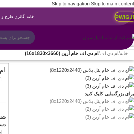
Skip to navigation
Skip to main content
PWIG.I
خانه
گالری طرح و 
خانه
/
ام دی اف
/
ام دی اف خام آرین (16x1830x3660)
ام د
برای بزرگنمایی کلیک کنید
شنا
دست
ام