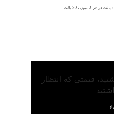
 پالت در هر کامیون : 20 پالت
شتید، قیمتی که انتظار
شتید
از