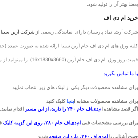
بعضا بهتر آن را تولید شود.
خرید ام دی اف
شرکت آرشا نماد پارسیان دارای نمایندگی رسمی از
شرکت آرین سینا
م
کلیه ورق های ام دی اف خام آرین سینا ارائه شده به صورت عمده (حدا
قیمت روز ورق ام دی اف خام آرین (16x1830x3660) را میتوانید از مشاوران فروش ما بپرسید.جهت ثبت سفارش با کارشناسان فروش
با ما تماس بگیرید
برای مشاهده محصولات دیگر یکی از لینک های زیر انتخاب نمایید
برای مشاهده محصولات مشابه
ا
ینجا
کلیک کنید
اگر قصد مشاهده ا
م‌دی‌اف خام ۲۴۰ را دارید، از این مسیر
اقدام نمایید.
برای بررسی مشخصات فنی
ام‌دی‌اف خام ۲۸۰، روی این گزینه کلیک
فر
جهت آشنایی با
ام‌دی‌اف ۳۶۰، وارد این صفحه
شوید.