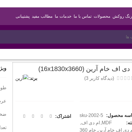
رنگ روکش
محصولات
تماس با ما
خدمات ما
مطالب مفید
پشتیبانی
ویژ
ی اف خام آرین (16x1830x3660)
برند:
(دیدگاه کاربر
3
)
طول : 366 
عرض: 183 
ضخامت :
سه محصول:
sku-2002-5
اشتراک:
ه:
MDF
,
ام دی اف
,
تعداد
 دی اف خام آرین
,
خام 360