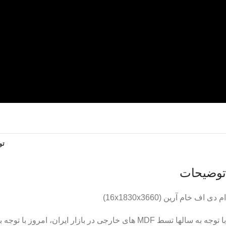
تو
توضیحات
ام دی اف خام آرین (16x1830x3660)
با توجه به سالها تسط MDF های خارجی در بازار ای