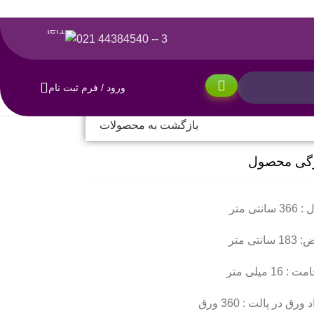
3 -- 44384540 021
ورود / فرم ثبت نام
بازگشت به محصولات
گی محصول
سانتی متر
سانتی متر
 16 میلی متر
 ورق در پالت : 360 ورق