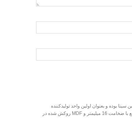
ن دانست.سینا MDF نام برند تجاری محصولات شرکت آرین سینا بوده و بعنوان اولین واحد تولیدکننده
محصولات سلولزی در ایران با تکنولوژی برتر و روز دنیا محسوب می گردد.محصولات این کارخانه، تولید MDF خام در ابعاد 1.83*3.66 مترمربع با ضخامت 16 میلیمتر و MDF روکش شده در